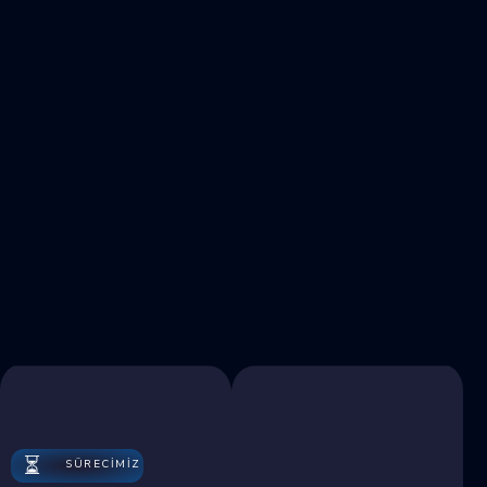
⏳
SÜRECİMİZ