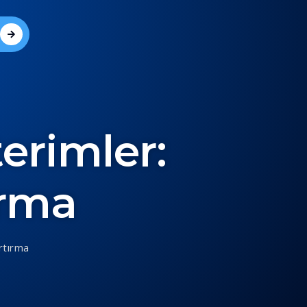
erimler:
ırma
rtırma