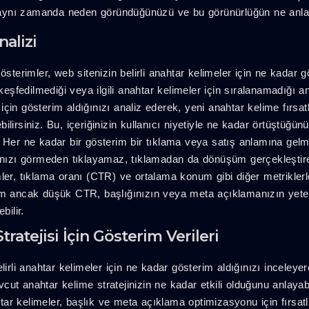
aynı zamanda neden göründüğünüzü ve bu görünürlüğün ne anlam
alizi
sterimler, web sitenizin belirli anahtar kelimeler için ne kadar
 keşfedilmediği veya ilgili anahtar kelimeler için sıralanamadığı an
çin gösterim aldığınızı analiz ederek, yeni anahtar kelime fırsat
debilirsiniz. Bu, içeriğinizin kullanıcı niyetiyle ne kadar örtüştüğ
Her ne kadar bir gösterim bir tıklama veya satış anlamına gelm
yfanızı görmeden tıklayamaz, tıklamadan da dönüşüm gerçekleşti
er, tıklama oranı (CTR) ve ortalama konum gibi diğer metriklerle 
rim ancak düşük CTR, başlığınızın veya meta açıklamanızın yeter
bilir.
tratejisi İçin Gösterim Verileri
lirli anahtar kelimeler için ne kadar gösterim aldığınızı inceleye
cut anahtar kelime stratejinizin ne kadar etkili olduğunu anlayab
ar kelimeler, başlık ve meta açıklama optimizasyonu için fırsatl