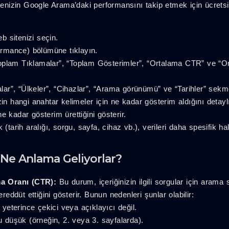
izin Google Arama’daki performansını takip etmek için ücretsiz 
 sitenizi seçin.
rmance) bölümüne tıklayın.
oplam Tıklamalar”, “Toplam Gösterimler”, “Ortalama CTR” ve “O
falar”, “Ülkeler”, “Cihazlar”, “Arama görünümü” ve “Tarihler” sekme
in hangi anahtar kelimeler için ne kadar gösterim aldığını detaylı 
e kadar gösterim ürettiğini gösterir.
 (tarih aralığı, sorgu, sayfa, cihaz vb.), verileri daha spesifik ha
Ne Anlama Geliyorlar?
a Oranı (CTR):
Bu durum, içeriğinizin ilgili sorgular için ara
ereddüt ettiğini gösterir. Bunun nedenleri şunlar olabilir:
yeterince çekici veya açıklayıcı değil.
düşük (örneğin, 2. veya 3. sayfalarda).