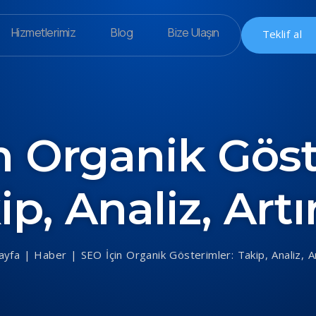
Hizmetlerimiz
Blog
Bize Ulaşın
Teklif al
n Organik Göst
ip, Analiz, Art
ayfa
|
Haber
|
SEO İçin Organik Gösterimler: Takip, Analiz, A