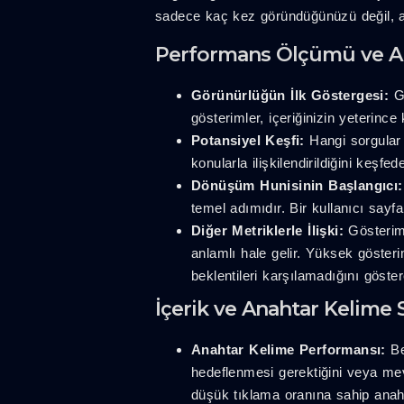
sadece kaç kez göründüğünüzü değil, 
Performans Ölçümü ve An
Görünürlüğün İlk Göstergesi:
Gö
gösterimler, içeriğinizin yeterince
Potansiyel Keşfi:
Hangi sorgular i
konularla ilişkilendirildiğini keşfe
Dönüşüm Hunisinin Başlangıcı:
temel adımıdır. Bir kullanıcı sa
Diğer Metriklerle İlişki:
Gösteriml
anlamlı hale gelir. Yüksek göste
beklentileri karşılamadığını göstere
İçerik ve Anahtar Kelime S
Anahtar Kelime Performansı:
Be
hedeflenmesi gerektiğini veya mev
düşük tıklama oranına sahip anaht