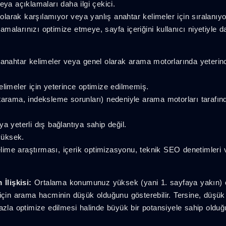
eya açıklamaları daha ilgi çekici.
m olarak karşılamıyor veya yanlış anahtar kelimeler için sıralanıyo
malarınızı optimize etmeye, sayfa içeriğini kullanıcı niyetiyle 
li anahtar kelimeler veya genel olarak arama motorlarında yeterin
elimeler için yeterince optimize edilmemiş.
(tarama, indeksleme sorunları) nedeniyle arama motorları tarafı
ya yeterli dış bağlantıya sahip değil.
yüksek.
me araştırması, içerik optimizasyonu, teknik SEO denetimleri ve
İlişkisi:
Ortalama konumunuz yüksek (yani 1. sayfaya yakın)
e için arama hacminin düşük olduğunu gösterebilir. Tersine, dü
azla optimize edilmesi halinde büyük bir potansiyele sahip olduğ